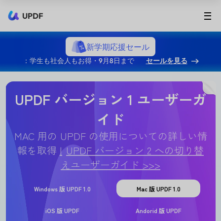
UPDF
新学期応援セール
：学生も社会人もお得・9月8日まで
セールを見る
UPDF バージョン 1 ユーザーガ
イド
MAC 用の UPDF の使用についての詳しい情
報を取得
UPDF バージョン 2 への切り替
えユーザーガイド >>>
Windows 版 UPDF 1.0
Mac 版 UPDF 1.0
iOS 版 UPDF
Andorid 版 UPDF