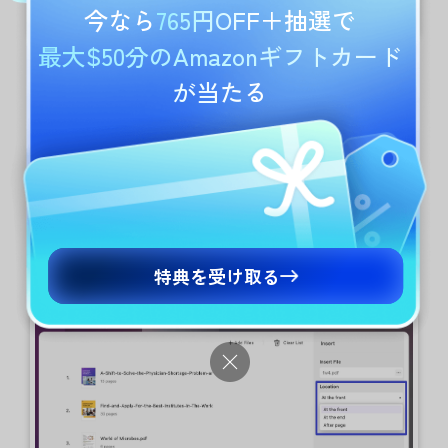
今なら
765円OFF
＋抽選で
最大$50分のAmazonギフトカード
が当たる
3. 挿入位置の選択と適用
ファイルに隣接して表示される「三点」アイコ
ンをクリックしてファイルを参照します。PDF
を追加したら、インポート済みのPDFドキュメ
ントに挿入する「
位置
」を設定します。
「
前面
」、「
背面
」、または 「
ページの後
」オ
特典を受け取る
プションでページを指定できます。