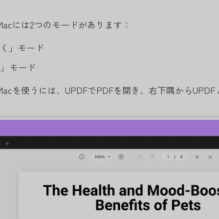
for Macには2つのモードがあります：
聞く」モード
ト」モード
 for Macを使うには、UPDFでPDFを開き、右下隅からU