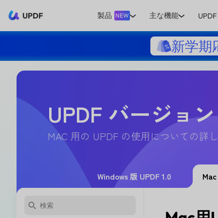
UPDF
製品
主な機能
UPDF 
NEW
新学期
UPDF バージョン
MAC 用の UPDF の使用についての
Windows 版 UPDF 1.0
Mac
Mac用U