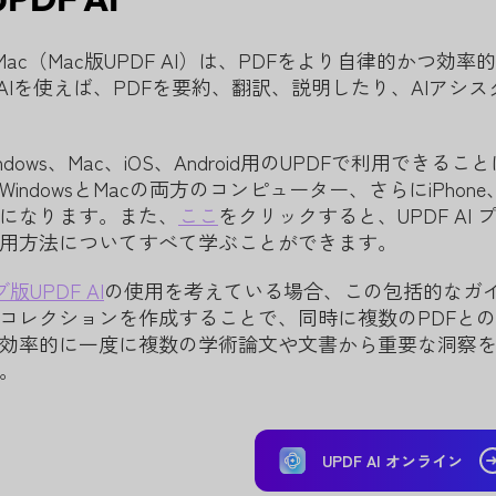
 for Mac（Mac版UPDF AI）は、PDFをより自律的
F AIを使えば、PDFを要約、翻訳、説明したり、AIア
はWindows、Mac、iOS、Android用のUPDFで利用
ndowsとMacの両方のコンピューター、さらにiPhone、i
になります。また、
ここ
をクリックすると、UPDF A
用方法についてすべて学ぶことができます。
版UPDF AI
の使用を考えている場合、この包括的なガイ
コレクションを作成することで、同時に複数のPDFと
効率的に一度に複数の学術論文や文書から重要な洞察
。
UPDF AI オンライン