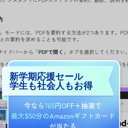
約
く」モードには、PDFを要約する方法が2つあります。P
との要約を求めることも可能です。
AIのサイドバーから「
PDFで聞く
」タブを選択してください
をクリックすると、UPDF AIがPDFを読み込み・解析
新学期応援セール
UPDF AIは自動的にPDF全体を要約します。
学生も社会人もお得
今なら
765円OFF
＋抽選で
最大$50分のAmazonギフトカード
が当たる