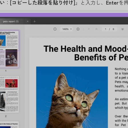
い
：
[コピーした段落を貼り付け]」
と入力し、
Enter
を