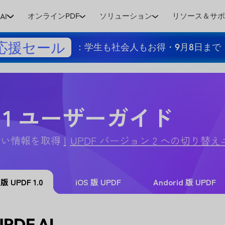
オンラインPDF
ソリューション
リソース＆サ
AI
応援セール
：学生も社会人もお得・9月8日まで
 1 ユーザーガイド
詳しい情報を取得
UPDF バージョン 2 への切り替え
 版 UPDF 1.0
iOS 版 UPDF
Andorid 版 UPDF
PDF AI