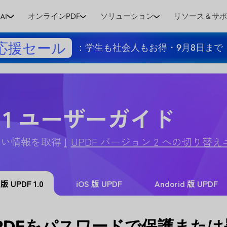
オンラインPDF
ソリューション
リソース＆サ
AI
応援セール
：学生も社会人もお得・9月8日まで
 1 ユーザーガイド
詳しい情報を取得
UPDF バージョン 2 への切り替え
 版 UPDF 1.0
iOS 版 UPDF
Andorid 版 UPDF
でPDFをパスワードで保護また