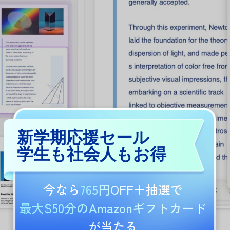
新学期応援セール
学生も社会人もお得
今なら
765円OFF
＋抽選で
最大$50分のAmazonギフトカード
が当たる