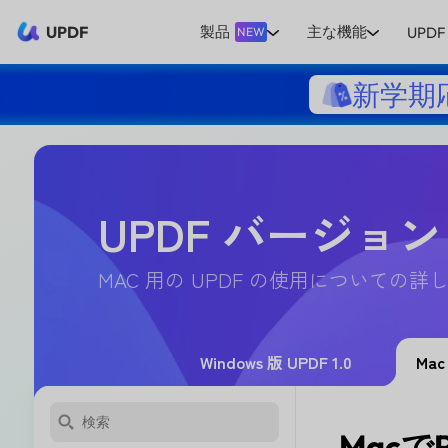
UPDF
製品
主な機能
UPDF 
NEW
新学期
UPDF バージョン
MAC 用の UPDF の使用についての
Windows 版 UPDF 1.0
Mac
Mac