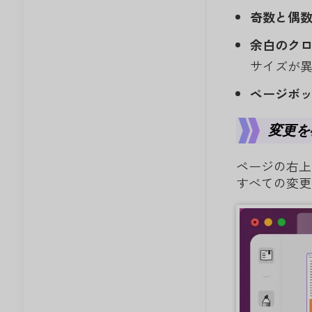
奇数と偶
余白のク
サイズが
ページボ
変更を
ページの右上
すべての変更