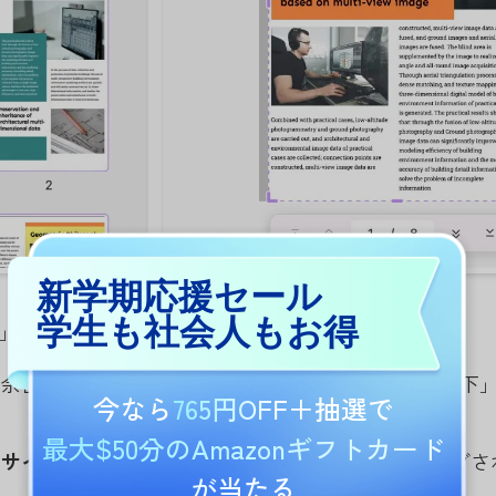
新学期応援セール
学生も社会人もお得
」内には、次の選択肢があります。
：
余白寸法を数値で入力することにより、「上」、「下
今なら
765円OFF
＋抽選で
。
最大$50分のAmazonギフトカード
のサイズ
:
余白を設定するのと同じように、トリミングさ
が当たる