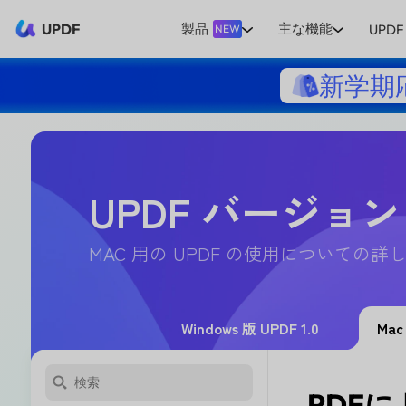
UPDF
製品
主な機能
UPDF 
NEW
新学期
UPDF バージョン
MAC 用の UPDF の使用についての
Windows 版 UPDF 1.0
Mac
PDF