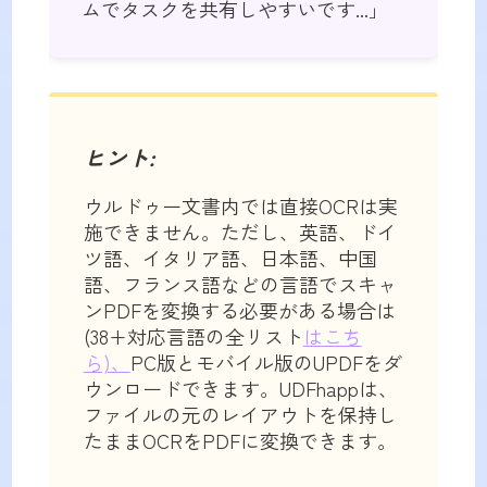
ムでタスクを共有しやすいです...」
ヒント:
ウルドゥー文書内では直接OCRは実
施できません。ただし、英語、ドイ
ツ語、イタリア語、日本語、中国
語、フランス語などの言語でスキャ
ンPDFを変換する必要がある場合は
(38+対応言語の全リスト
はこち
ら)、
PC版とモバイル版のUPDFをダ
ウンロードできます。UDFhappは、
ファイルの元のレイアウトを保持し
たままOCRをPDFに変換できます。