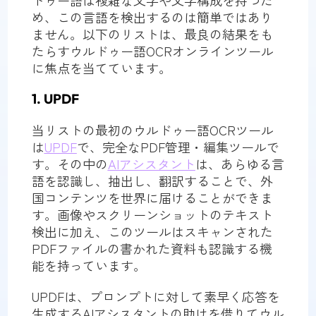
ドゥー語は複雑な文字や文字構成を持つた
め、この言語を検出するのは簡単ではあり
ません。以下のリストは、最良の結果をも
たらすウルドゥー語OCRオンラインツール
に焦点を当てています。
1. UPDF
当リストの最初のウルドゥー語OCRツール
は
UPDF
で、完全なPDF管理・編集ツールで
す。その中の
AIアシスタント
は、あらゆる言
語を認識し、抽出し、翻訳することで、外
国コンテンツを世界に届けることができま
す。画像やスクリーンショットのテキスト
検出に加え、このツールはスキャンされた
PDFファイルの書かれた資料も認識する機
能を持っています。
UPDFは、プロンプトに対して素早く応答を
生成するAIアシスタントの助けを借りてウル