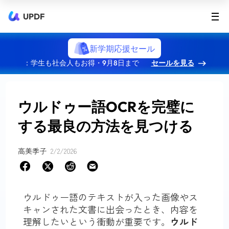
UPDF
新学期応援セール
：学生も社会人もお得・9月8日まで
セールを見る
ウルドゥー語OCRを完璧に
する最良の方法を見つける
高美季子
2/2/2026
ウルドゥー語のテキストが入った画像やス
キャンされた文書に出会ったとき、内容を
理解したいという衝動が重要です。
ウルド