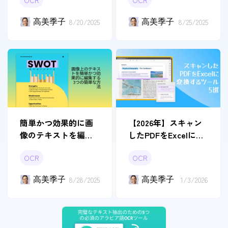
OCR
OCR
高美季子
8/20/2025
高美季子
8/25/2025
簡単かつ効果的に画
【2026年】スキャン
像のテキストを編集
したPDFをExcelに変
する方法3つ
換するツール5選
OCR
OCR
高美季子
8/28/2025
高美季子
1/3/2026