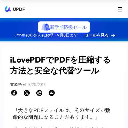
UPDF
新学期応援セール
：学生も社会人もお得・9月8日まで
セールを見る
iLovePDFでPDFを圧縮する
方法と安全な代替ツール
文原悟司
5/26/2026
「大きなPDFファイルは、そのサイズが
致
命的な問題
になることがあります。」