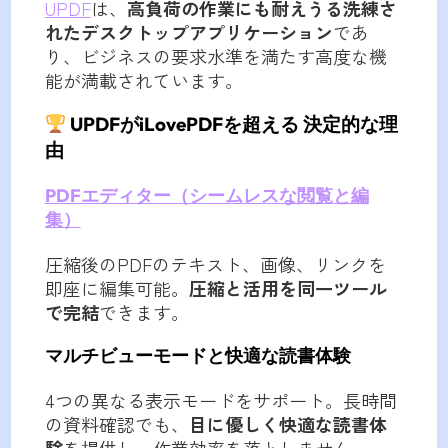
UPDF
は、
高負荷の作業にも耐えうる洗練さ
れたデスクトップアプリケーション
であ
り、ビジネスの要求水準を満たす高度な機
能が満載されています。
UPDFがiLovePDFを超える 決定的な理
由
PDFエディター（シームレスな閲覧と編
集）
圧縮後のPDFのテキスト、画像、リンクを
即座に編集可能。
圧縮と活用を同一ツール
で完結
できます。
マルチビューモードと快適な読書体験
4つの異なる表示モードをサポート。長時間
の資料確認でも、
目に優しく快適な読書体
験
を提供し、作業効率を落としません。