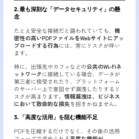
2. 最も深刻な「データセキュリティ」の懸
念
たとえ安全な接続だと謳われていても、
機
密性の高いPDFファイルをWebサイトにアッ
プロードする行為
には、常にリスクが伴い
ます。
特に、出張先やカフェなどの
公共のWi-Fiネ
ットワーク
に接続している場合、データが
第三者に傍受されたり、プラットフォーム
のサーバー上で意図せず漏洩したりするリ
スクが高まります。
情報漏洩は、ビジネス
において致命的な損失
を招きかねません。
3. 「高度な活用」を阻む機能不足
PDFを圧縮するだけでなく、その後の活用
フェーズで求められる
高度な機能が