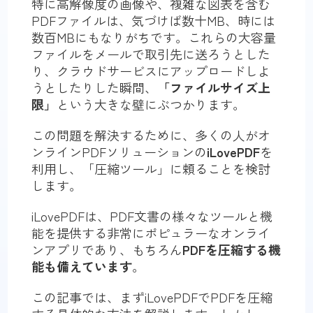
特に高解像度の画像や、複雑な図表を含む
PDFファイルは、気づけば数十MB、時には
数百MBにもなりがちです。これらの大容量
ファイルをメールで取引先に送ろうとした
り、クラウドサービスにアップロードしよ
うとしたりした瞬間、
「ファイルサイズ上
限」
という大きな壁にぶつかります。
この問題を解決するために、多くの人がオ
ンラインPDFソリューションの
iLovePDF
を
利用し、「圧縮ツール」に頼ることを検討
します。
iLovePDFは、PDF文書の様々なツールと機
能を提供する非常にポピュラーなオンライ
ンアプリであり、もちろん
PDFを圧縮する機
能も備えています
。
この記事では、まずiLovePDFでPDFを圧縮