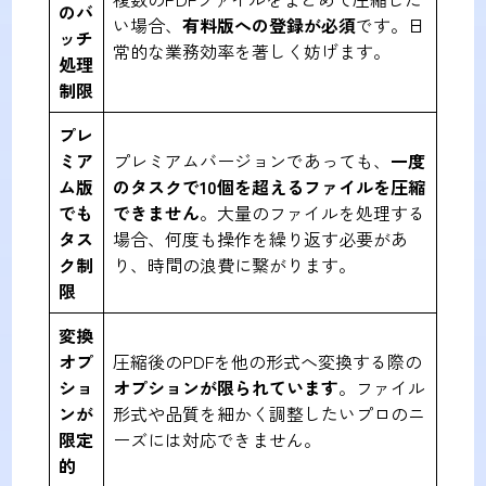
のバ
い場合、
有料版への登録が必須
です。日
ッチ
常的な業務効率を著しく妨げます。
処理
制限
プレ
ミア
プレミアムバージョンであっても、
一度
ム版
のタスクで10個を超えるファイルを圧縮
でも
できません
。大量のファイルを処理する
タス
場合、何度も操作を繰り返す必要があ
ク制
り、時間の浪費に繋がります。
限
変換
オプ
圧縮後のPDFを他の形式へ変換する際の
ショ
オプションが限られています
。ファイル
ンが
形式や品質を細かく調整したいプロのニ
限定
ーズには対応できません。
的