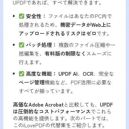
UPDFであれば、すべて解決できます。
安全性：
ファイルはあなたのPC内で
処理されるため、
機密データがWeb上に
アップロードされるリスクはゼロ
です。
バッチ処理：
複数のファイル圧縮や一
括編集を、
有料版の制限なく
スムーズに
行えます。
高度な機能：
UPDF AI
、
OCR
、完全な
ページ管理
機能など、PDF活用に必要な
すべてが揃っています。
高価なAdobe Acrobat
と比較しても、
UPDF
は圧倒的なコストパフォーマンス
でこれら
の高機能を提供します。次のパートでは、
このiLovePDFの代替案をご紹介します。