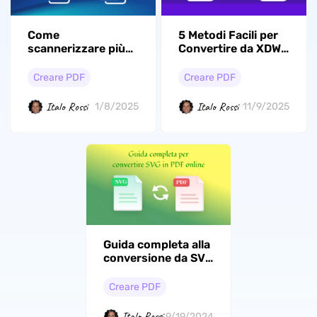
Come
5 Metodi Facili per
scannerizzare più
Convertire da XDW
pagine in un unico
a PDF Senza Fatica
file PDF?
Creare PDF
Creare PDF
Italo Rossi
Italo Rossi
1/8/2025
11/9/2025
Guida completa alla
conversione da SVG
a PDF online
Creare PDF
Italo Rossi
9/19/2024