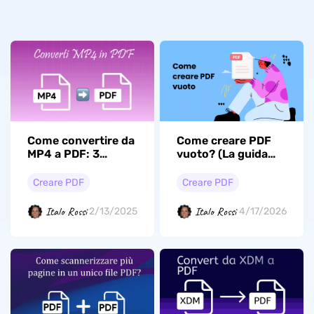
Come creare PDF
Come convertire da
vuoto? (La guida
MP4 a PDF: 3
definitiva)
convertitori online
gratuiti
Creare PDF
Creare PDF
Italo Rossi
Italo Rossi
4/17/2026
2/13/2025