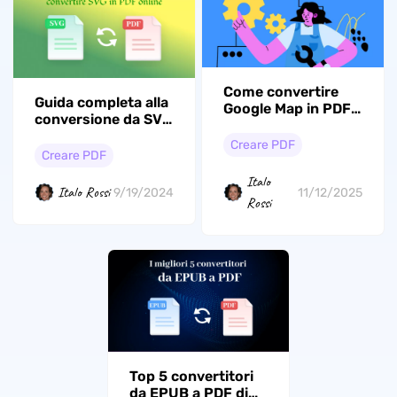
Come convertire
Guida completa alla
Google Map in PDF:
conversione da SVG
salva indicazioni
a PDF online
stradali, posizioni e
Creare PDF
Creare PDF
altro per l'utilizzo
offline
Italo
Italo Rossi
9/19/2024
11/12/2025
Rossi
Top 5 convertitori
da EPUB a PDF di