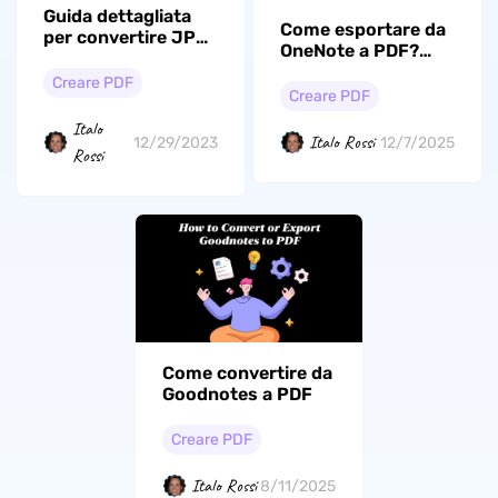
Guida dettagliata
Come esportare da
per convertire JPG
OneNote a PDF?
in PDF
(Passo dopo passo)
Creare PDF
Creare PDF
Italo
Italo Rossi
12/29/2023
12/7/2025
Rossi
Come convertire da
Goodnotes a PDF
Creare PDF
Italo Rossi
8/11/2025