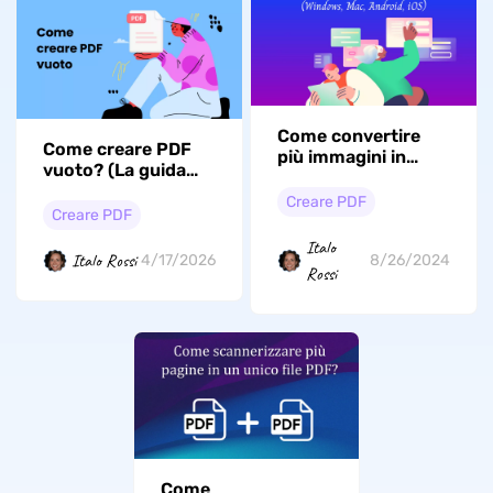
Come convertire
Come creare PDF
più immagini in
vuoto? (La guida
PDF (Windows, Mac,
definitiva)
Android, iOS)?
Creare PDF
Creare PDF
Italo
Italo Rossi
4/17/2026
8/26/2024
Rossi
Come