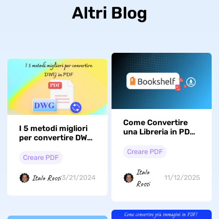
Altri Blog
Come Convertire
I 5 metodi migliori
una Libreria in PDF?
per convertire DWG
Guida Facile
in PDF
Creare PDF
Creare PDF
Italo
Italo Rossi
3/21/2024
11/12/2025
Rossi