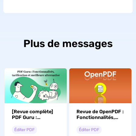
Plus de messages
[Revue complète]
Revue de OpenPDF :
PDF Guru :
Fonctionnalités,
Fonctionnalités,
performances et
tarification et sa
meilleure
Éditer PDF
Éditer PDF
meilleure
alternative