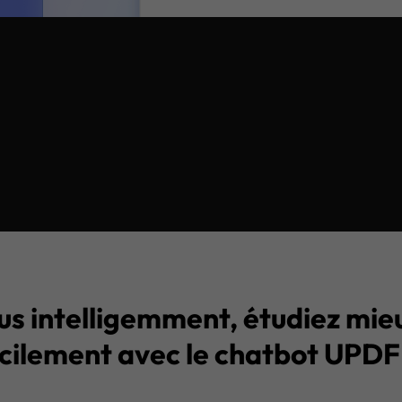
ment une
multi-
r
te en un
lus intelligemment, étudiez mieu
cilement avec le chatbot UPDF