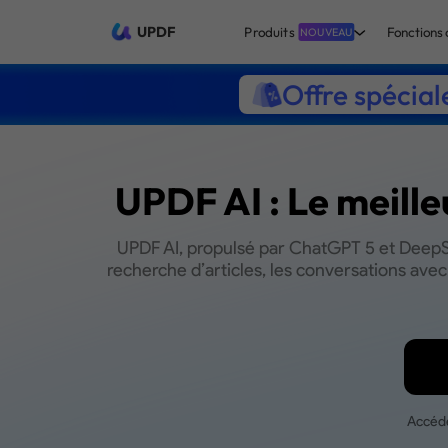
UPDF
Produits
Fonctions 
NOUVEAU
Offre spécial
UPDF AI : Le meille
UPDF AI, propulsé par ChatGPT 5 et DeepSe
recherche d’articles, les conversations ave
Accéde