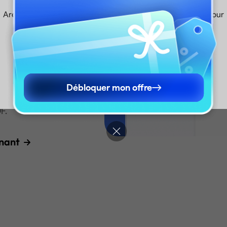
z
Are you visiting updf.com from outside this region? Visit your
regional site for more relevant pricing, promotions, and
es, analyse les
events.
e logique.
Continuer vers le site français
Continue to English Site
re complètes
Débloquer mon offre
 de littérature
F.
nant