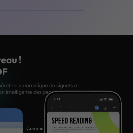
eau !
DF
nération automatique de signets et
ion intelligente des pages.
Signets IA
Comment naviguer et résumer mon