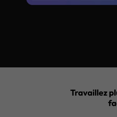
Navigation automatique
UPDF Agent IA génère instantané
arborescence de signets claire et 
niveaux.
Résumeur IA intégré
Obtenez des résumés rapides pou
comprendre vos documents plus vi
clic.
Travaillez p
fa