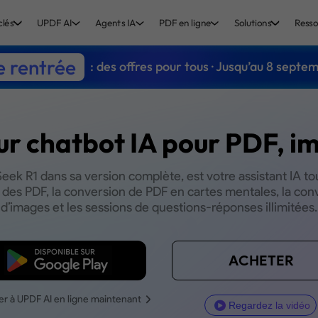
clés
UPDF AI
Agents IA
PDF en ligne
Solutions
Resso
e rentrée
: des offres pour tous · Jusqu’au 8 septe
ur chatbot IA pour PDF, i
ek R1 dans sa version complète, est votre assistant IA to
c des PDF, la conversion de PDF en cartes mentales, la con
d’images et les sessions de questions-réponses illimitées.
TÉLÉCHARGER
ACHETER
r à UPDF AI en ligne maintenant
Regardez la vidéo