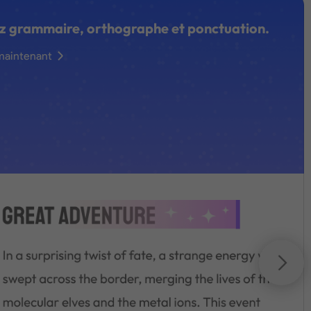
z grammaire, orthographe et ponctuation.
maintenant