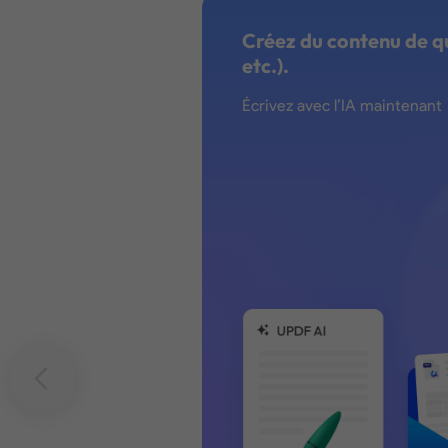
Créez du contenu de qua
etc.).
Écrivez avec l’IA maintenant