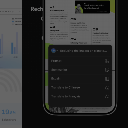
PDF avec un agent IA >
Recherche sémantique
Outils de design IA
Édition PDF IA
Gestion des pages
UPDF Copilot