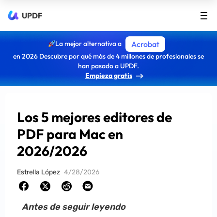
UPDF
La mejor alternativa a
Acrobat
en 2026 Descubre por qué más de 4 millones de profesionales se
han pasado a UPDF.
Empieza gratis
Los 5 mejores editores de
PDF para Mac en
2026/2026
Estrella López
4/28/2026
Antes de seguir leyendo