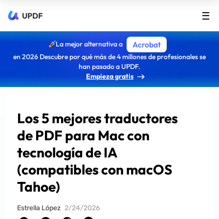
UPDF
La mejor alternativa a
Acrobat
en 2026 Descubre por qué más de 4 millones de profesionales se
han pasado a UPDF.
Empieza gratis
Los 5 mejores traductores
de PDF para Mac con
tecnología de IA
(compatibles con macOS
Tahoe)
Estrella López
2/24/2026