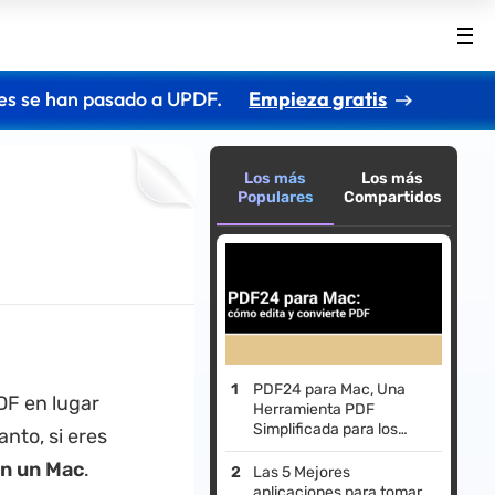
es se han pasado a UPDF.
Empieza gratis
Los más
Los más
Populares
Compartidos
PDF24 para Mac, Una
DF en lugar
Herramienta PDF
Simplificada para los
anto, si eres
Entusiastas de Mac
en un Mac
.
Las 5 Mejores
aplicaciones para tomar