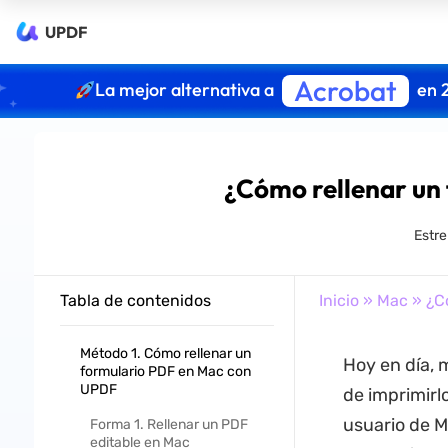
UPDF
Acrobat
La mejor alternativa a
en 
¿Cómo rellenar un 
Estre
Tabla de contenidos
Inicio
»
Mac
» ¿Có
Método 1. Cómo rellenar un
Hoy en día, 
formulario PDF en Mac con
UPDF
de imprimirlo
usuario de 
Forma 1. Rellenar un PDF
editable en Mac