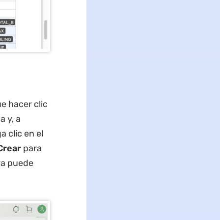
e hacer clic
a y, a
 clic en el
Crear
para
ora puede