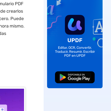
rmulario PDF
ede crearlos
 cero. Puede
ahora mismo.
das
UPDF
Editar, OCR, Convertir,
Traducir, Resumir, Escribir
PDF en UPDF
Descarga Gratuita