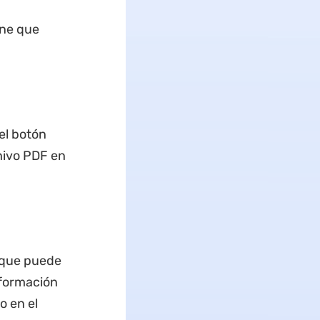
ene que
 el botón
chivo PDF en
s que puede
nformación
o en el