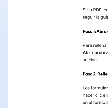
Si su PDF es 
seguir la guí
Paso 1: Abra
Para rellenar
Abrir archi
su Mac.
Paso 2: Rell
Los formular
hacer clic e
en el formul