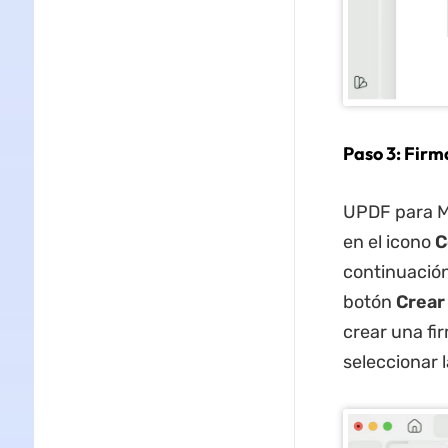
Paso 3: Firm
UPDF para Ma
en el icono
C
continuación
botón
Crear
crear una fi
seleccionar l