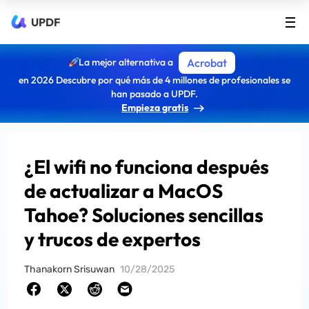
UPDF
La mejor alternativa a
Acrobat
en 2026 Descubre por qué más de 4 millones de profesionales se
han pasado a UPDF.
Empieza gratis
¿El wifi no funciona después
de actualizar a MacOS
Tahoe? Soluciones sencillas
y trucos de expertos
Thanakorn Srisuwan
10/28/2025