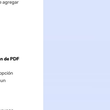
e agregar
ón de PDF
 opción
 un