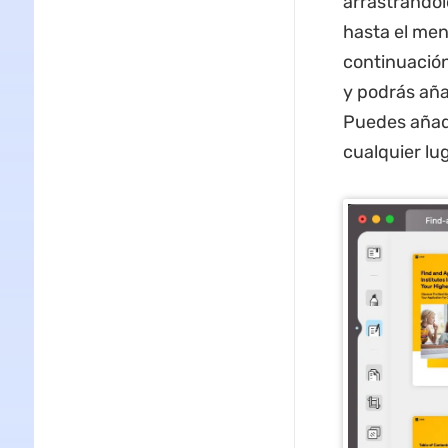
arrastrándol
hasta el menú
continuación
y podrás aña
Puedes añadi
cualquier lug