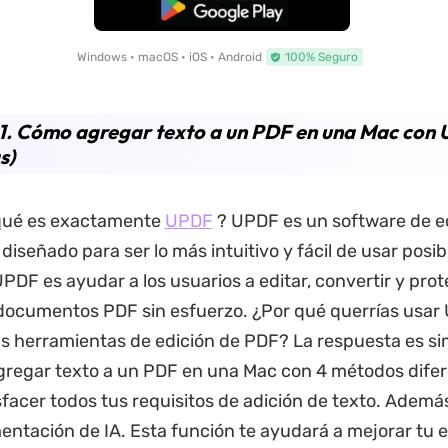
Descarga Gratuita
Windows • macOS • iOS • Android
100% Seguro
1. Cómo agregar texto a un PDF en una Mac con 
s)
qué es exactamente
UPDF
? UPDF es un software de e
iseñado para ser lo más intuitivo y fácil de usar posibl
UPDF es ayudar a los usuarios a editar, convertir y pro
documentos PDF sin esfuerzo. ¿Por qué querrías usar
as herramientas de edición de PDF? La respuesta es s
gregar texto a un PDF en una Mac con 4 métodos difer
facer todos tus requisitos de adición de texto. Adem
entación de IA. Esta función te ayudará a mejorar tu e