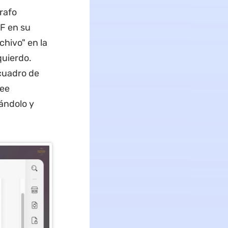
rafo
DF en su
chivo" en la
quierdo.
 cuadro de
see
ándolo y