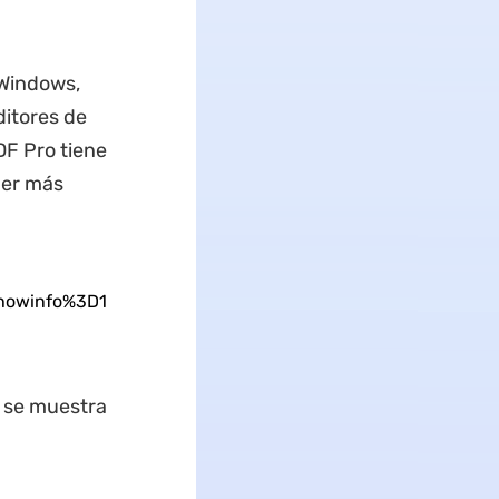
 Windows,
ditores de
DF Pro tiene
ner más
howinfo%3D1
 se muestra