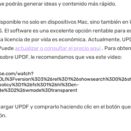
que podrás generar ideas y contenido más rápido.
sponible no solo en dispositivos Mac, sino también en
S. El software es una excelente opción rentable para e
la licencia de por vida es económica. Actualmente, UP
 Puede
actualizar o consultar el precio aquí
. Para obte
 sobre UPDF, le recomendamos que vea este video:
ube.com/watch?
LI%3Fversion%3D3%26rel%3D1%26showsearch%3D0%26s
policy%3D1%26fs%3D1%26hl%3Den-
de%3D2%26wmode%3Dtransparent
rgar UPDF y comprarlo haciendo clic en el botón que
ón.