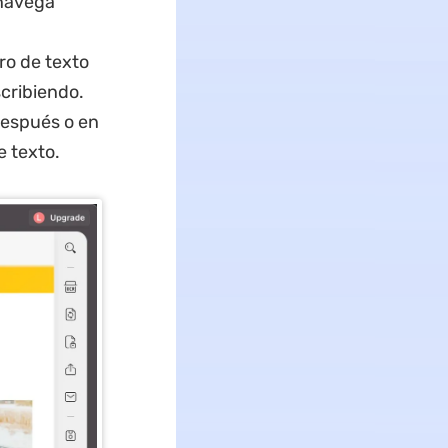
 navega
ro de texto
scribiendo.
 después o en
e texto.