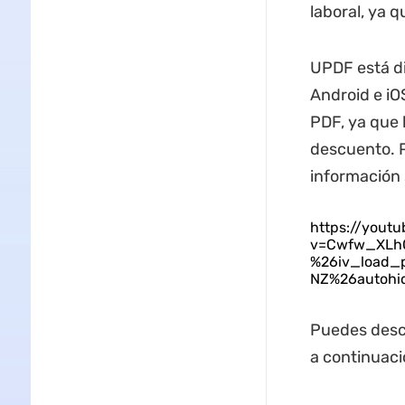
laboral, ya 
UPDF está di
Android e iO
PDF, ya que 
descuento.
información
https://yout
v=Cwfw_XLh0
%26iv_load_
NZ%26autohi
Puedes desca
a continuaci