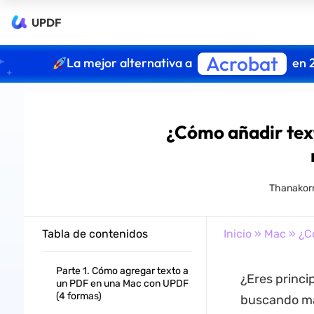
UPDF
Acrobat
La mejor alternativa a
en 
¿Cómo añadir text
Thanakor
Tabla de contenidos
Inicio
»
Mac
» ¿Có
Parte 1. Cómo agregar texto a
¿Eres princi
un PDF en una Mac con UPDF
(4 formas)
buscando má