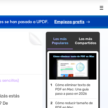
es se han pasado a UPDF.
Empieza gratis
Los más
Los más
Populares
Compartidos
sencillos)
Cómo eliminar texto de
PDF en Mac: Una guía
paso a paso en 2026
izás estás
? De
Cómo reducir tamaño de
PDF en Mac