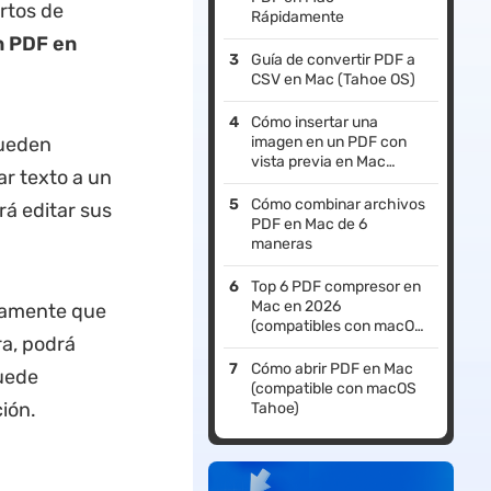
rtos de
Rápidamente
n PDF en
Guía de convertir PDF a
CSV en Mac (Tahoe OS)
Cómo insertar una
pueden
imagen en un PDF con
vista previa en Mac
ar texto a un
(actualizado en 2026)
Cómo combinar archivos
rá editar sus
PDF en Mac de 6
maneras
Top 6 PDF compresor en
Mac en 2026
damente que
(compatibles con macOS
a, podrá
Tahoe)
Cómo abrir PDF en Mac
Puede
(compatible con macOS
ión.
Tahoe)