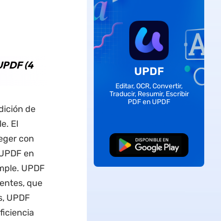
UPDF (4
UPDF
Editar, OCR, Convertir,
Traducir, Resumir, Escribir
PDF en UPDF
dición de
e. El
teger con
Descarga Gratuita
 UPDF en
imple. UPDF
entes, que
ás, UPDF
ficiencia