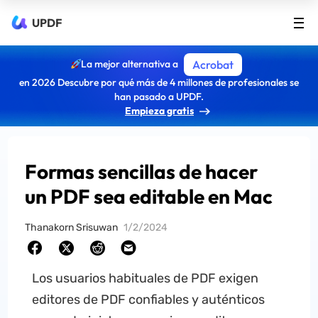
UPDF
La mejor alternativa a
Acrobat
en 2026 Descubre por qué más de 4 millones de profesionales se
han pasado a UPDF.
Empieza gratis
Formas sencillas de hacer
un PDF sea editable en Mac
Thanakorn Srisuwan
1/2/2024
Los usuarios habituales de PDF exigen
editores de PDF confiables y auténticos