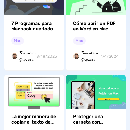
7 Programas para
Cómo abrir un PDF
Macbook que todo
en Word en Mac
usuario de Mac
debería descargar
Mac
Mac
(Compatible con
macOS Tahoe)
Thanakorn
Thanakorn
8/18/2025
1/4/2024
Srisuwan
Srisuwan
La mejor manera de
Proteger una
copiar el texto de
carpeta con
una imagen en Mac
contraseña en Mac: