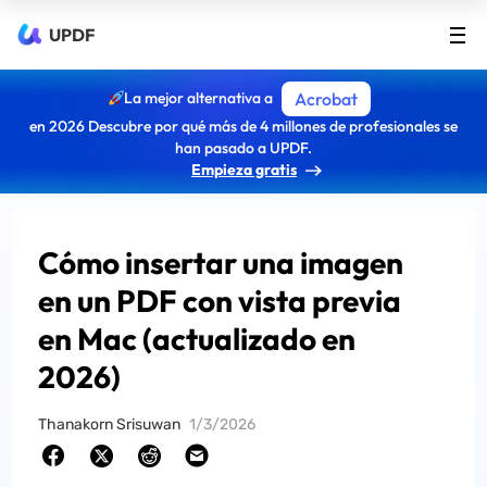
UPDF
La mejor alternativa a
Acrobat
en 2026 Descubre por qué más de 4 millones de profesionales se
han pasado a UPDF.
Empieza gratis
Cómo insertar una imagen
en un PDF con vista previa
en Mac (actualizado en
2026)
Thanakorn Srisuwan
1/3/2026