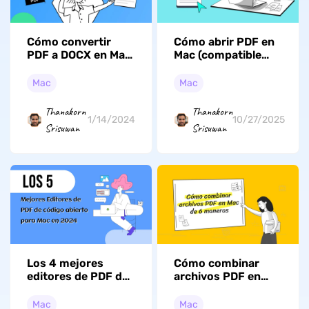
Cómo convertir
Cómo abrir PDF en
PDF a DOCX en Mac
Mac (compatible
con 2 métodos
con macOS Tahoe)
Mac
Mac
Thanakorn
Thanakorn
1/14/2024
10/27/2025
Srisuwan
Srisuwan
Los 4 mejores
Cómo combinar
editores de PDF de
archivos PDF en
código abierto para
Mac de 6 maneras
Mac en 2026
Mac
Mac