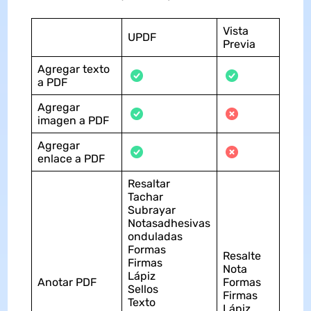
Vista
UPDF
Previa
Agregar texto
a PDF
Agregar
imagen a PDF
Agregar
enlace a PDF
Resaltar
Tachar
Subrayar
Notasadhesivas
onduladas
Formas
Resalte
Firmas
Nota
Lápiz
Anotar PDF
Formas
Sellos
Firmas
Texto
Lápiz