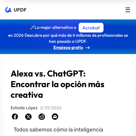
UPDF
La mejor alternativa a
Acrobat
en 2026 Descubre por qué más de 4 millones de profesionales se
han pasado a UPDF.
Empieza gratis
Alexa vs. ChatGPT:
Encontrar la opción más
creativa
Estrella López
2/10/2026
Todos sabemos cómo la inteligencia