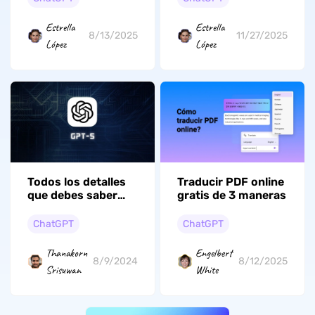
Explicados]
IA
Estrella
Estrella
8/13/2025
11/27/2025
López
López
Todos los detalles
Traducir PDF online
que debes saber
gratis de 3 maneras
sobre GPT-5: La
última innovación
ChatGPT
ChatGPT
Thanakorn
Engelbert
8/9/2024
8/12/2025
Srisuwan
White