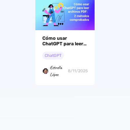
Cómo usar
ChatGPT para leer
archivos PDF: 2
métodos
ChatGPT
comprobados
Estrella
8/11/2025
López