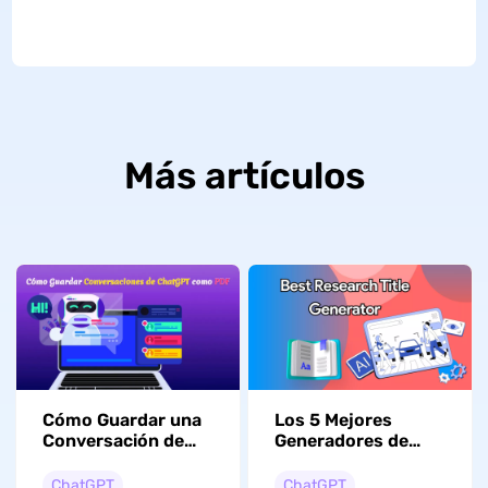
Más artículos
Cómo Guardar una
Los 5 Mejores
Conversación de
Generadores de
ChatGPT como PDF
Títulos para
[3 Métodos Simples
Investigación con
ChatGPT
ChatGPT