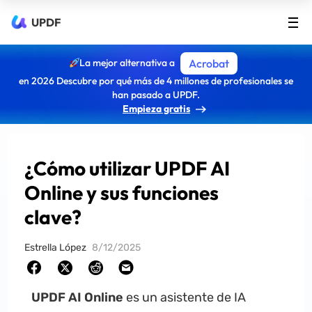
UPDF
La mejor alternativa a
Acrobat
en 2026 Descubre por qué más de 4 millones de profesionales se
han pasado a UPDF.
Empieza gratis
¿Cómo utilizar UPDF AI
Online y sus funciones
clave?
Estrella López
8/12/2025
UPDF AI Online
es un asistente de IA