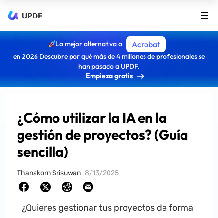
UPDF
La mejor alternativa a
Acrobat
en 2026 Descubre por qué más de 4 millones de profesionales se
han pasado a UPDF.
Empieza gratis
¿Cómo utilizar la IA en la
gestión de proyectos? (Guía
sencilla)
Thanakorn Srisuwan
8/13/2025
¿Quieres gestionar tus proyectos de forma