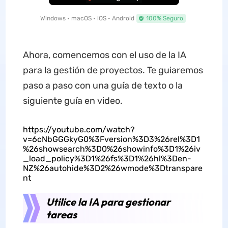
Windows • macOS • iOS • Android
100% Seguro
Ahora, comencemos con el uso de la IA
para la gestión de proyectos. Te guiaremos
paso a paso con una guía de texto o la
siguiente guía en video.
https://youtube.com/watch?
v=6cNbGGGkyG0%3Fversion%3D3%26rel%3D1
%26showsearch%3D0%26showinfo%3D1%26iv
_load_policy%3D1%26fs%3D1%26hl%3Den-
NZ%26autohide%3D2%26wmode%3Dtranspare
nt
Utilice la IA para gestionar
tareas