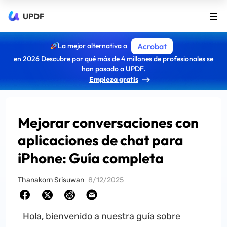
UPDF
La mejor alternativa a
Acrobat
en 2026 Descubre por qué más de 4 millones de profesionales se
han pasado a UPDF.
Empieza gratis
Mejorar conversaciones con
aplicaciones de chat para
iPhone: Guía completa
Thanakorn Srisuwan
8/12/2025
Hola, bienvenido a nuestra guía sobre