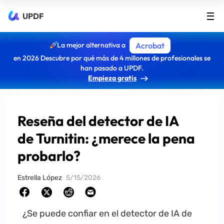
UPDF
La mejor alternativa a
Acrobat
en 2026 Descubre por qué más de 4 millones de profesionales se
han pasado a UPDF.
Empieza gratis
Reseña del detector de IA
de Turnitin: ¿merece la pena
probarlo?
Estrella López
5/15/2026
¿Se puede confiar en el detector de IA de