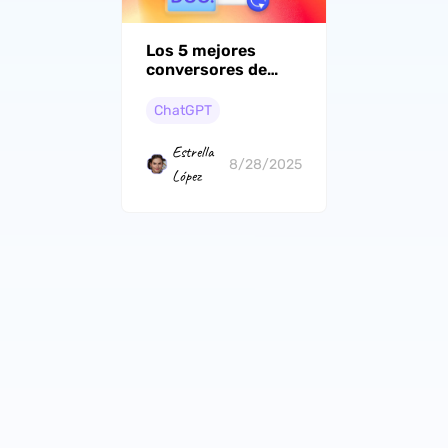
Los 5 mejores
conversores de
PDF a Word con IA
(Formato
ChatGPT
conservado)
Estrella
8/28/2025
López