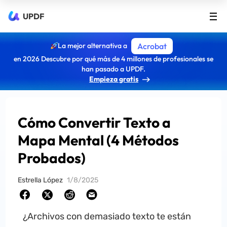
UPDF
La mejor alternativa a
Acrobat
en 2026 Descubre por qué más de 4 millones de profesionales se
han pasado a UPDF.
Empieza gratis
Cómo Convertir Texto a
Mapa Mental (4 Métodos
Probados)
Estrella López
1/8/2025
¿Archivos con demasiado texto te están