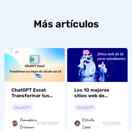
Más artículos
ChatGPT Excel:
Los 10 mejores
Transformar tus
sitios web de
hojas de cálculo
inteligencia artificial
con IA
para estudiantes
ChatGPT
ChatGPT
universitarios en
2026
Thanakorn
Estrella
3/20/2024
1/3/2026
Srisuwan
López