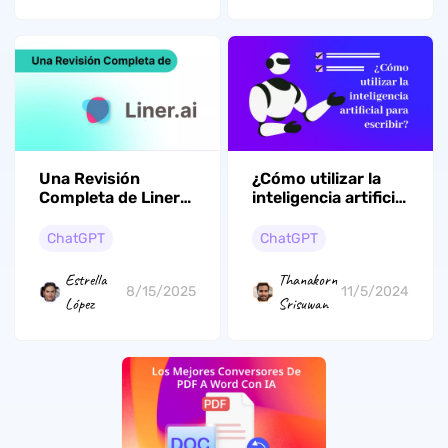
Una Revisión
¿Cómo utilizar la
Completa de Liner
inteligencia artificial
AI - Todo lo que
para escribir? (La
Necesita Saber
guía definitiva)
ChatGPT
ChatGPT
Estrella
Thanakorn
8/15/2025
11/5/2024
López
Srisuwan