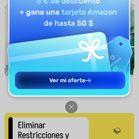
5 € de descuento
+ gana una
tarjeta Amazon
de hasta 50 $
Ver mi oferta
Cómo quitar contraseña de un PDF (4 Métodos
infalibles)