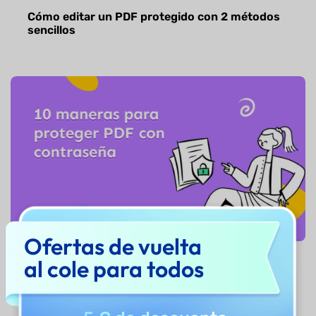
Cómo editar un PDF protegido con 2 métodos
sencillos
Ofertas de vuelta
al cole para todos
¿Cómo proteger un PDF con contraseña? La
mejor guía de 2026 aquí.