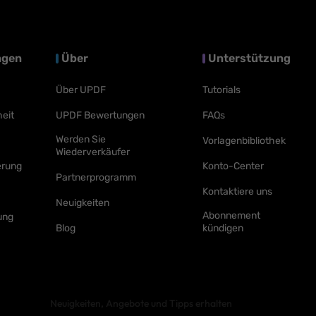
ngen
Über
Unterstützung
Über UPDF
Tutorials
eit
UPDF Bewertungen
FAQs
Werden Sie
Vorlagenbibliothek
Wiederverkäufer
erung
Konto-Center
Partnerprogramm
Kontaktiere uns
Neuigkeiten
Abonnement
ung
Blog
kündigen
Neuigkeiten, Angebote und Tipps erhalten