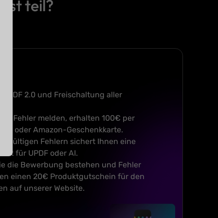
st teil?
Umbenannt, Neu Gest
r UPDF, Ihr Weg
Die neu gestaltete
Benutzeroberfläche macht
sen Sie die Benutzeroberfläche,
e Symbolleiste und den
einfacher zu bedienen und
f UPDF 2.0 und Freischaltung aller
angenehmer zu navigieren
bereich an.
ltige Fehler melden, erhalten 100€ per
ung oder Amazon-Geschenkkarte.
n gültigen Fehlern sichert Ihnen eine
aft für UPDF oder AI.
 die die Bewerbung bestehen und Fehler
ten einen 20€ Produktgutschein für den
en auf unserer Website.