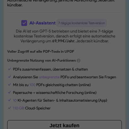
Automatische Verlängerung, jährliche Abrechnung. Jederzeit
kündbar.
AI-Assistent
7-tägige kostenlose Testversion
Die AI ist von GPT-5 betrieben und bietet eine 7-tägige
kostenlose Testversion, danach erfolgt eine automatische
Verlängerung um
69,99
€
/Jahr.
Jederzeit kündbar.
Voller Zugriff auf alle PDF-Tools in UPDF
Unbegrenzte Nutzung von AI-Funktionen
PDFs zusammenfassen, übersetzen & chatten
Analysieren Sie
unbegrenzte
PDFs und beantworten Sie Fragen
Mit bis zu
100
PDFs gleichzeitig chatten (online)
Papersuche + wissenschaftliche Forschung (online)
10
KI-Agenten für Seiten- & Inhaltsautomatisierung (App)
110 GB
Cloud-Speicher
Jetzt kaufen