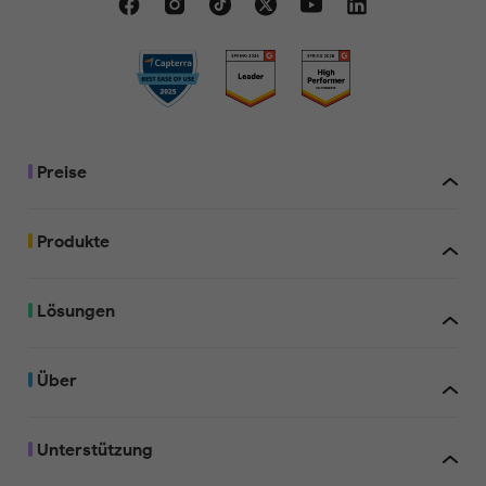
Test-Wasserzeichen
hinzugefügt
Preise
Test-Wasserzeichen
hinzugefügt
Produkte
Lösungen
Beim Kauf von UPDF können Sie es auf bis zu vier Geräten nutzen: zw
Test-Wasserzeichen
Desktop-Computern (entweder 1 Windows- und 1 Mac-Computer, 2
hinzugefügt
Windows-Computer oder 2 Macs) und zwei Mobilgeräten (1 iOS- und
Android-Gerät, 2 iOS-Computer oder 2 Android-Geräte). Mit der Li
inklusive KI-Assistent haben Sie online und auf bis zu vier Geräten Zug
Über
die KI-Funktionen: zwei Desktop-Computern (1 Windows- und 1 Mac
Computer, 2 Windows-Computer oder 2 Macs) und zwei Mobilgeräte
und 1 Android-Gerät, 2 iOS-Computer oder 2 Android-Geräte). Sie 
UPDF auch auf einem neuen Gerät installieren, wenn Sie ein altes erse
Unterstützung
Test-Wasserzeichen
hinzugefügt