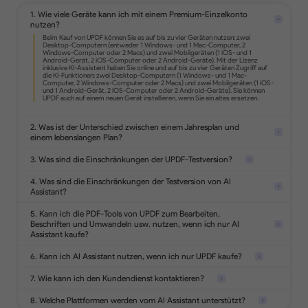
1. Wie viele Geräte kann ich mit einem Premium-Einzelkonto
nutzen?
Konvertieren Sie PDF in Office-Formate,
Bilder, Text, HTML und mehr.
Wandeln Sie gescannte Dokumente in
durchsuchbare und bearbeitbare PDFs
2. Was ist der Unterschied zwischen einem Jahresplan und
um.
einem lebenslangen Plan?
3. Was sind die Einschränkungen der UPDF-Testversion?
4. Was sind die Einschränkungen der Testversion von AI
Fügen Sie Hervorhebungen, Formen,
Aufkleber, Stempel und Notizen in PDFs
Assistant?
ein.
5. Kann ich die PDF-Tools von UPDF zum Bearbeiten,
Beschriften und Umwandeln usw. nutzen, wenn ich nur AI
Assistant kaufe?
Analysieren Sie 5
Dateien
Schützen Sie PDFs mit Passwörtern,
6. Kann ich AI Assistant nutzen, wenn ich nur UPDF kaufe?
Stellen Sie 100
Wasserzeichen oder schwärzen Sie
Fragen
sensible Informationen.
7. Wie kann ich den Kundendienst kontaktieren?
8. Welche Plattformen werden vom AI Assistant unterstützt?