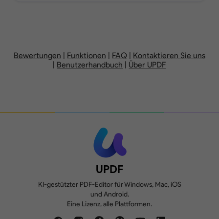
PDF-Seiten hinzufügen, löschen, neu
1GB, max. 10MB pro
10GB,
anordnen, drehen, extrahieren, teilen,
Datei
pr
ersetzen oder
beschneiden.
Bewertungen
|
Funktionen
|
FAQ
|
Kontaktieren Sie uns
|
Benutzerhandbuch
|
Über UPDF
Test-Wasserzeichen
Formulare erstellen, ausfüllen und
hinzugefügt
unterschreiben.
Vergleichen Sie zwei Versionen eines
Konvertieren Sie 2
PDFs, um alle Unterschiede zu
Dateien/Tag
überprüfen.
UPDF
KI-gestützter PDF-Editor für Windows, Mac, iOS
und Android.
Eine Lizenz, alle Plattformen.
Kostenlos