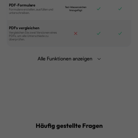
PDF-Formulare
PDFs vergleichen
Alle Funktionen anzeigen
Zusammenfassen, übersetzen und
chatten Sie mit PDF mit generativer AI
auf dem Desktop, in der mobilen App
oder im Web.
Erfahren Sie mehr
Synchronisieren Sie Dateien auf
verschiedenen Geräten.
Häufig gestellte Fragen
Bearbeiten Sie Text, Bilder, Links und
mehr in PDF.