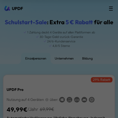
UPDF
Schulstart-Sale
: Extra
5 € Rabatt
für alle
1 Zahlung deckt 4 Geräte auf allen Plattformen ab
30-Tage-Geld-zurück-Garantie
24/6-Kundenservice
4,8/5 Sterne
Einzelpersonen
Unternehmen
Bildung
29
% Rabatt
UPDF Pro
Nutzung auf 4 Geräten
über:
49,99
€
/Jahr
69,99
€