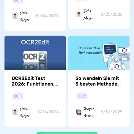
OCR
Delia
Delia
6/25/2026
12/24/2025
Meyer
Meyer
OCR2Edit Test
So wandeln Sie mit
2026: Funktionen,
5 besten Methoden
Preise & beste
Handschrift in Text
Alternative
um
OCR
OCR
Delia
Wayne
5/26/2026
6/30/2025
Meyer
Austin