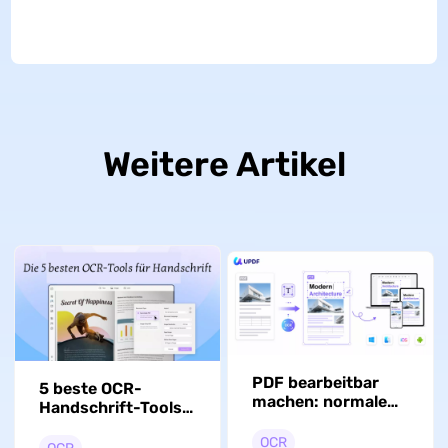
Weitere Artikel
PDF bearbeitbar
5 beste OCR-
machen: normale
Handschrift-Tools
und gescannte
(nach Tests
PDFs
OCR
ausgewählt)