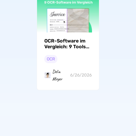
OCR-Software im
Vergleich: 9 Tools
für präzise
Texterkennung aus
OCR
Scans (2026)
Delia
6/26/2026
Meyer