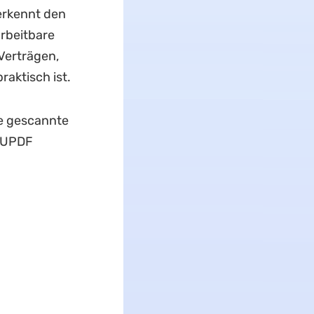
rkennt den
arbeitbare
Verträgen,
aktisch ist.
ie gescannte
e UPDF