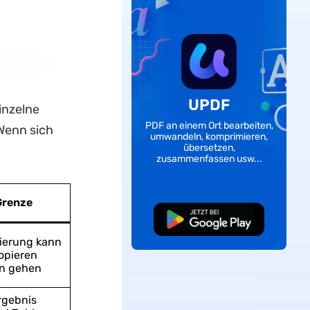
UPDF
inzelne
PDF an einem Ort bearbeiten,
Wenn sich
umwandeln, komprimieren,
übersetzen,
zusammenfassen usw...
Grenze
Kostenloser
Download
ierung kann
opieren
en gehen
gebnis