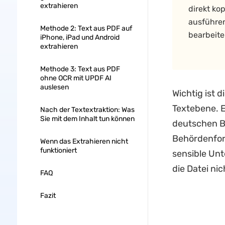
extrahieren
direkt ko
ausführe
Methode 2: Text aus PDF auf
bearbeite
iPhone, iPad und Android
extrahieren
Methode 3: Text aus PDF
ohne OCR mit UPDF AI
auslesen
Wichtig ist d
Textebene. E
Nach der Textextraktion: Was
Sie mit dem Inhalt tun können
deutschen Bü
Behördenfor
Wenn das Extrahieren nicht
funktioniert
sensible Unt
die Datei ni
FAQ
Fazit