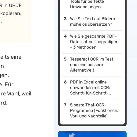
Tools für perfekte
R in UPDF
Umwandlungen
opieren,
Wie Sie Text auf Bildern
.
mühelos übersetzen?
Wie Sie gescannte PDF-
Datei schnell begradigen
- 3 Methoden
eits eine
Tesseract OCR im Test
und eine bessere
In
Alternative！
gen,
PDF in Excel online
. Für
umwandeln mit OCR:
re Wahl, weil
Schritt-für-Schritt-
Anleitung
ird.
5 beste Thai-OCR-
Programme (Funktionen,
Vor- und Nachteile)