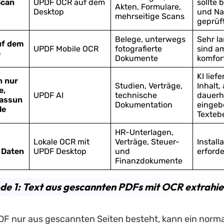
Scan
UPDF OCR auf dem
sollte 
Akten, Formulare,
Desktop
und N
mehrseitige Scans
geprüf
Belege, unterwegs
Sehr l
uf dem
UPDF Mobile OCR
fotografierte
sind a
e
Dokumente
komfor
KI lief
n nur
Studien, Verträge,
Inhalt,
e,
UPDF AI
technische
dauerh
assun
Dokumentation
eingeb
le
Texteb
HR-Unterlagen,
Lokale OCR mit
Verträge, Steuer-
Install
 Daten
UPDF Desktop
und
erforde
Finanzdokumente
e 1: Text aus gescannten PDFs mit OCR extrahie
DF nur aus gescannten Seiten besteht, kann ein norm