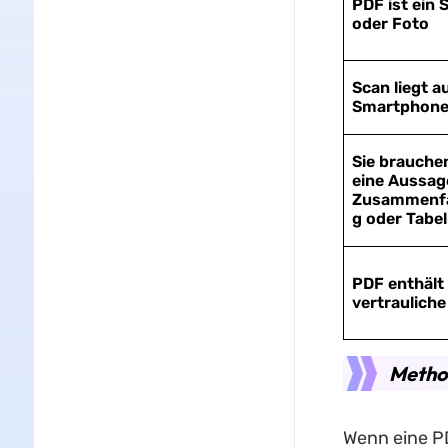
PDF ist ein 
oder Foto
Scan liegt a
Smartphon
Sie brauche
eine Aussag
Zusammenf
g oder Tabel
PDF enthält
vertrauliche
Method
Wenn eine P