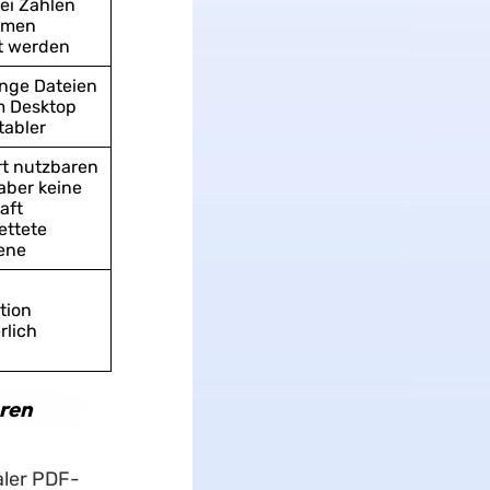
bei Zahlen
amen
t werden
ange Dateien
m Desktop
tabler
ert nutzbaren
 aber keine
aft
ettete
ene
ation
rlich
ren
aler PDF-