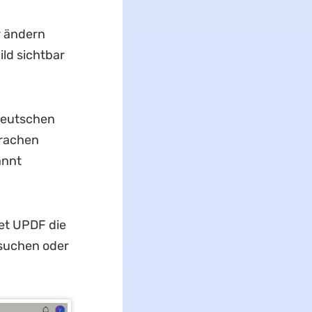
r ändern
ild sichtbar
 deutschen
prachen
annt
net UPDF die
 suchen oder