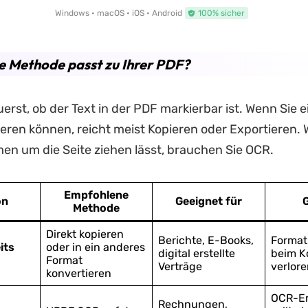
Windows • macOS • iOS • Android
100% sicher
 Methode passt zu Ihrer PDF?
uerst, ob der Text in der PDF markierbar ist. Wenn Sie e
eren können, reicht meist Kopieren oder Exportieren. 
en um die Seite ziehen lässt, brauchen Sie OCR.
Empfohlene
on
Geeignet für
Methode
Direkt kopieren
Berichte, E-Books,
Format
its
oder in ein anderes
digital erstellte
beim K
Format
Verträge
verlor
konvertieren
OCR-Er
Rechnungen,