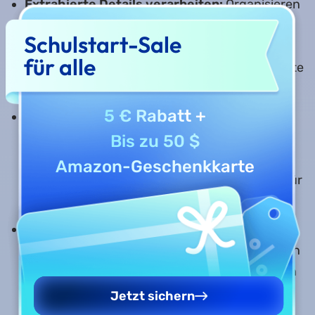
Extrahierte Details verarbeiten:
Organisieren
Sie Rohergebnisse automatisch in
Schulstart-Sale
Zusammenfassungen und strukturierten
für alle
Berichten und vereinfachen Sie so das gesamte
Forschungsverfahren.
5 € Rabatt
+
Generierung von Literaturberichten:
Literatur mit einer klaren Struktur und bietet
Bis zu 50 $
Benutzern die Möglichkeit, den PDF-Bericht
Amazon-Geschenkkarte
herunterzuladen oder zu kopieren, was ideal für
akademische oder professionelle Benutzer ist.
Herunterladbare Berichte:
Zeigen Sie
vollständige Forschungsberichte an oder laden
Sie sie herunter, um sie einfach weiterzugeben
und als Referenz zu verwenden.
Jetzt sichern