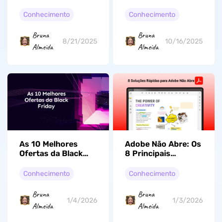
PDF não é Exibida:
Criar os Seus
O Que Fazer?
Próprios
Conhecimento
Conhecimento
Bruna
Bruna
8/21/2025
10/16/2025
Almeida
Almeida
As 10 Melhores
Adobe Não Abre: Os
Ofertas da Black
8 Principais
Friday em 2026 Que
Métodos de
Você Vai Se
Recuperação
Conhecimento
Conhecimento
Arrepender Se
Eficazes de 2026
Perder
Bruna
Bruna
1/4/2026
1/3/2026
Almeida
Almeida