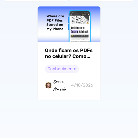
Onde ficam os PDFs
no celular? Como
encontrar, salvar e
editar facilmente
Conhecimento
Bruna
4/18/2026
Almeida