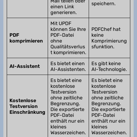
Mail teilen oder
speichern.
einen Link
generieren.
Mit UPDF
können Sie Ihre
PDFChef hat
PDF
PDF-Datei
keine
komprimieren
ohne
Komprimierung
Qualitätsverlus
sfunktion.
t komprimieren.
Es bietet einen
Es gibt keine
AI-Assistent
AI-Assistenten.
AI-Technologie.
Es bietet eine
Es bietet eine
kostenlose
kostenlose
Testversion
Testversion
ohne zeitliche
ohne zeitliche
Kostenlose
Begrenzung.
Begrenzung.
Testversion
Die exportierte
Die exportierte
Einschränkung
PDF-Datei
PDF-Datei
enthält nur ein
enthält nur ein
kleines
kleines
Wasserzeichen.
Wasserzeichen.