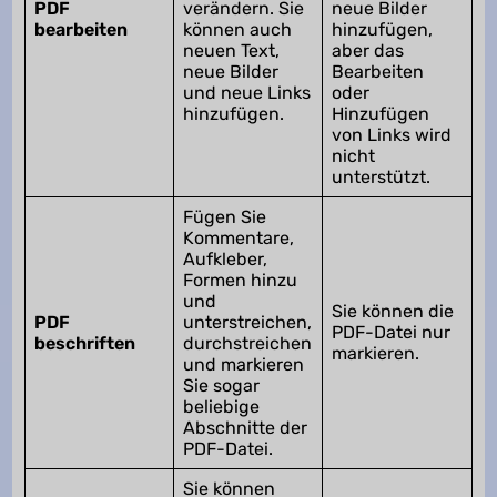
PDF
verändern. Sie
neue Bilder
bearbeiten
können auch
hinzufügen,
neuen Text,
aber das
neue Bilder
Bearbeiten
und neue Links
oder
hinzufügen.
Hinzufügen
von Links wird
nicht
unterstützt.
Fügen Sie
Kommentare,
Aufkleber,
Formen hinzu
und
Sie können die
PDF
unterstreichen,
PDF-Datei nur
beschriften
durchstreichen
markieren.
und markieren
Sie sogar
beliebige
Abschnitte der
PDF-Datei.
Sie können