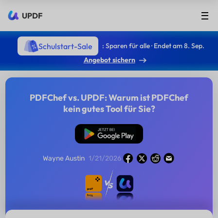
UPDF
Schulstart-Sale
: Sparen für alle · Endet am 8. Sep.
Angebot sichern
PDFChef vs. UPDF: Warum ist PDFChef
kein gutes Tool für Sie?
Kostenloser
Download
Wayne Austin
1/21/2026