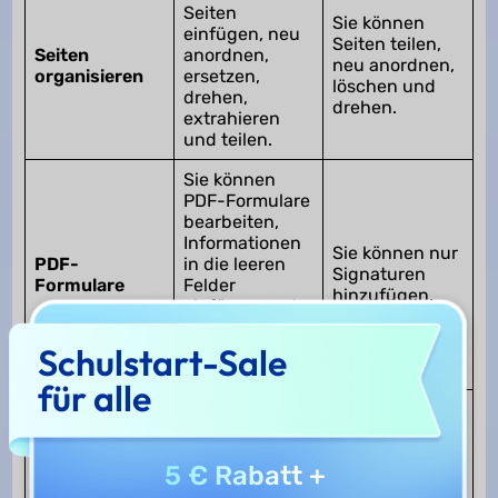
Seiten
Sie können
einfügen, neu
Seiten teilen,
Seiten
anordnen,
neu anordnen,
organisieren
ersetzen,
löschen und
drehen,
drehen.
extrahieren
und teilen.
Sie können
PDF-Formulare
bearbeiten,
Informationen
Sie können nur
PDF-
in die leeren
Signaturen
Formulare
Felder
hinzufügen.
einfügen und
Ihre
Unterschrift
Schulstart-Sale
hinzufügen.
für alle
Sie können Ihre
PDF-Datei im
Lesemodus
Sie können die
5 € Rabatt
+
anzeigen. Sie
PDF-Datei nur
können hinein-