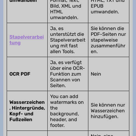
umwandeln
Format, Text,
HTML, TXT und
Bild, XML und
EPUB
HTML
umwandeln.
umwandeln.
Ja, es
Sie können die
unterstützt die
PDF-Seiten nur
Stapelverarbei
Stapelverarbeit
stapelweise
tung
ung mit fast
zusammenführ
allen Tools.
en.
Ja, es verfügt
über eine OCR-
OCR PDF
Funktion zum
Nein
Scannen von
Seiten.
You can add
Wasserzeichen
watermarks on
Sie können nur
, Hintergründe,
the
Wasserzeichen
Kopf- und
background,
hinzufügen.
Fußzeilen
header, and
footer.