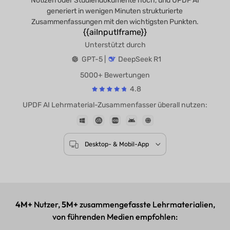
Notizen oder Studiendokumente hoch, und UPDF AI
generiert in wenigen Minuten strukturierte
Zusammenfassungen mit den wichtigsten Punkten.
{{aiInputIframe}}
Unterstützt durch
GPT-5 |
DeepSeek R1
5000+ Bewertungen
4.8
UPDF AI Lehrmaterial-Zusammenfasser überall nutze
Desktop- & Mobil-App
4M+
Nutzer,
5M+
zusammengefasste Lehrmaterialien,
von führenden Medien empfohlen: