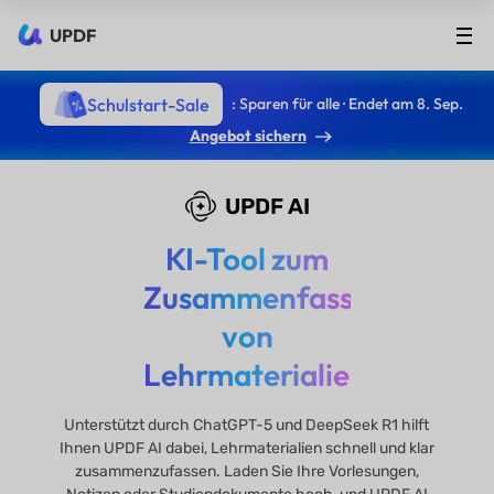
UPDF
Schulstart-Sale
: Sparen für alle · Endet am 8. Sep.
Angebot sichern
UPDF AI
KI-Tool zum
Zusammenfassen
von
Lehrmaterialien
Unterstützt durch ChatGPT-5 und DeepSeek R1 hilft
Ihnen UPDF AI dabei, Lehrmaterialien schnell und klar
zusammenzufassen. Laden Sie Ihre Vorlesungen,