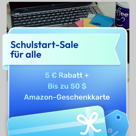
Schulstart-Sale
für alle
5 € Rabatt
+
Bis zu 50 $
Amazon-Geschenkkarte
Jetzt nutzen