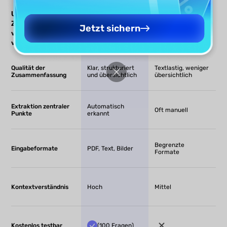
UPDF AI zum
UPDF AI
Andere KI-
Zusammenfassen
Jetzt sichern
Tools
von Lehrmaterialien
vs. andere KI-Tools
Qualität der
Klar, strukturiert
Textlastig, weniger
Zusammenfassung
und übersichtlich
übersichtlich
Extraktion zentraler
Automatisch
Oft manuell
Punkte
erkannt
Begrenzte
Eingabeformate
PDF, Text, Bilder
Formate
Kontextverständnis
Hoch
Mittel
Kostenlos testbar
(100 Fragen)