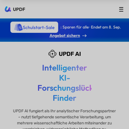
UPDF
Schulstart-Sale
: Sparen für alle · Endet am 8. Sep.
Angebot sichern
UPDF AI
Intelligenter
KI-
Forschungslücken-
Finder
UPDF AI fungiert als Ihr analytischer Forschungspartner
– nutzt tiefgehende semantische Verarbeitung, um
mehrere wissenschaftliche Arbeiten miteinander zu