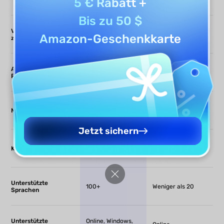
5 € Rabatt
+
Bis zu 50 $
Verknüpfungen
Amazon-Geschenkkarte
zwischen Papers
Arbeiten direkt in
PDFs
5 PDFs
Massen-Upload
kostenlos
Jetzt sichern
ChatGPT-5 &
Beschränkt auf ein
KI-Modell-Optionen
DeepSeek-R1
KI-Modell
Unterstützte
100+
Weniger als 20
Sprachen
Unterstützte
Online, Windows,