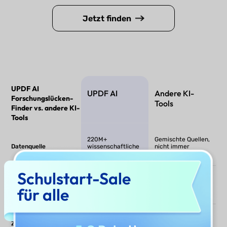
Jetzt finden
UPDF AI
UPDF AI
Andere KI-
Forschungslücken-
Tools
Finder vs. andere KI-
Tools
220M+
Gemischte Quellen,
Datenquelle
wissenschaftliche
nicht immer
Paper
wissenschaftlich
Schulstart-Sale
Multi-Paper-Gap-
für alle
Analyse
Zitationsunterstützung