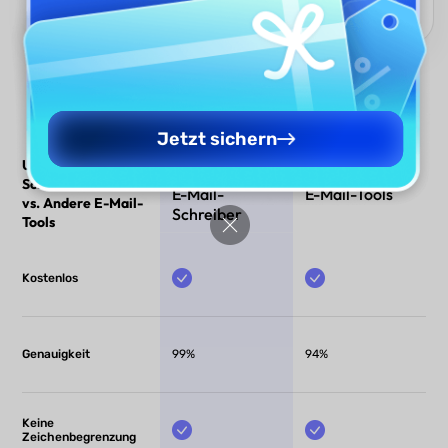
ideal für globale Kommunikation ohne Sprachbarrieren.
Jetzt sichern
UPDF AI E-Mail-
UPDF AI
Andere KI-
Schreiber
E-Mail-
E-Mail-Tools
vs. Andere E-Mail-
Schreiber
Tools
Kostenlos
Genauigkeit
99%
94%
Keine
Zeichenbegrenzung