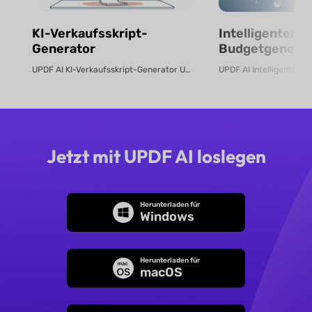
KI-Verkaufsskript-
Intelligenter KI
Generator
Budgetgenerat
kostenlos onli
UPDF AI KI-Verkaufsskript-Generator UPDF AI verwandelt Produkt-PDFs oder B...
Jetzt mit UPDF AI loslegen
Herunterladen für
Windows
Herunterladen für
macOS