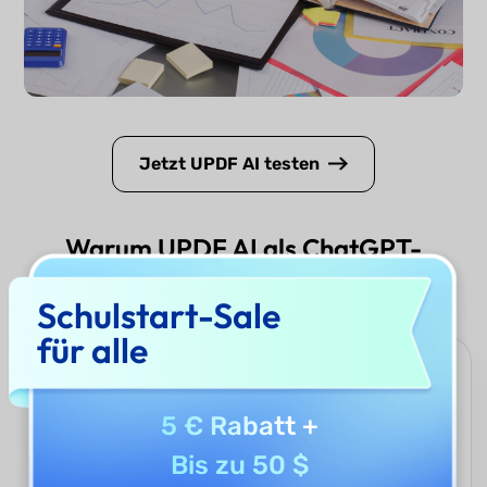
Jetzt UPDF AI testen
Warum UPDF AI als ChatGPT-
Alternative nutzen?
Schulstart-Sale
für alle
Intelligenter und vielseitiger AI-Chat
UPDF AI unterstützt alle Arten von Interaktionen – vom Text-
5 € Rabatt
+
und PDF-Chat bis hin zu Bildanalyse und PDF-zu-Mindmap-
Konvertierung. Es bietet zudem fortschrittliche Werkzeuge
Bis zu 50 $
wie Deep Research und Paper Search und ist damit die beste