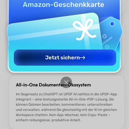
ChatGPT-Alternative für Lernen, Forschung und alltägliche
Amazon-Geschenkkarte
Aufgaben.
Angetrieben von GPT-5 für präzisere Antworten
Basierend auf der neuesten GPT-5-Technologie liefert UPDF
AI präzisere, kontextbezogene und menschenähnliche
Antworten. Egal, ob Sie ein Dokument analysieren,
recherchieren oder frei chatten – diese ChatGPT-Alternative
Jetzt sichern
sorgt für Zuverlässigkeit und Tiefe in jeder Antwort.
All-in-One Dokumenten-Ökosystem
Im Gegensatz zu ChatGPT ist UPDF AI nahtlos in die UPDF-App
integriert – eine leistungsstarke All-in-One-PDF-Lösung. Sie
können Dateien bearbeiten, kommentieren, unterschreiben
und verwalten, während Sie gleichzeitig mit der KI im gleichen
Workspace chatten. Kein App-Wechsel, kein Copy-Paste –
einfach reibungslose, produktive Arbeit.