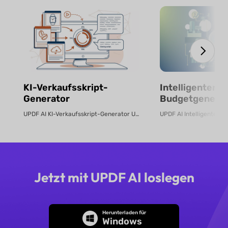
KI-Verkaufsskript-
Intelligenter KI
Generator
Budgetgenerat
kostenlos onli
UPDF AI KI-Verkaufsskript-Generator UPDF AI verwandelt Produkt-PDFs oder B...
Jetzt mit UPDF AI loslegen
Herunterladen für
Windows