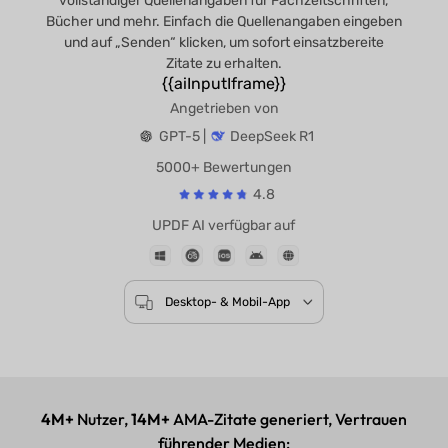
vollständiger Quellenangaben für Fachzeitschriften,
Bücher und mehr. Einfach die Quellenangaben eingeben
und auf „Senden“ klicken, um sofort einsatzbereite
Zitate zu erhalten.
{{aiInputIframe}}
Angetrieben von
GPT-5 |
DeepSeek R1
5000+ Bewertungen
4.8
UPDF AI verfügbar auf
Desktop- & Mobil-App
4M+
Nutzer,
14M+
AMA-Zitate generiert, Vertrauen
führender Medien: