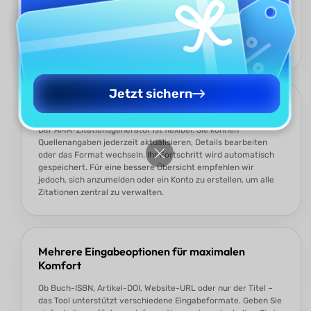
Zeichensetzung verbracht haben? Damit ist jetzt Schluss. In
nur wenigen Sekunden erstellt der Generator korrekte AMA-
Zitationen. Quelle eingeben, auf einen Button klicken und die
fertige Zitation sofort kopieren.
Jetzt sichern
Jederzeit flexibel anpassen
Der AMA-Zitationsgenerator ist flexibel: Sie können
Quellenangaben jederzeit aktualisieren, Details bearbeiten
oder das Format wechseln. Ihr Fortschritt wird automatisch
gespeichert. Für eine bessere Übersicht empfehlen wir
jedoch, sich anzumelden oder ein Konto zu erstellen, um alle
Zitationen zentral zu verwalten.
Mehrere Eingabeoptionen für maximalen
Komfort
Ob Buch-ISBN, Artikel-DOI, Website-URL oder nur der Titel –
das Tool unterstützt verschiedene Eingabeformate. Geben Sie