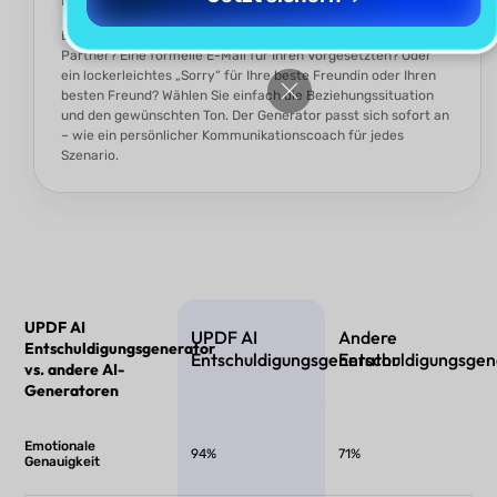
Brauchen Sie eine einfühlsame Entschuldigung für Ihren
Partner? Eine formelle E-Mail für Ihren Vorgesetzten? Oder
ein lockerleichtes „Sorry“ für Ihre beste Freundin oder Ihren
besten Freund? Wählen Sie einfach die Beziehungssituation
und den gewünschten Ton. Der Generator passt sich sofort an
– wie ein persönlicher Kommunikationscoach für jedes
Szenario.
UPDF AI
UPDF AI
Andere
Entschuldigungsgenerator
Entschuldigungsgenerator
Entschuldigungsgen
vs. andere AI-
Generatoren
Emotionale
94%
71%
Genauigkeit