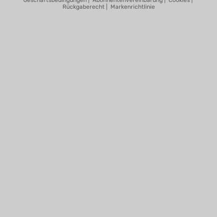
Geschäftsbedingungen
|
Abonnentenvereinbarung
|
Cookies
|
Rückgaberecht
|
Markenrichtlinie