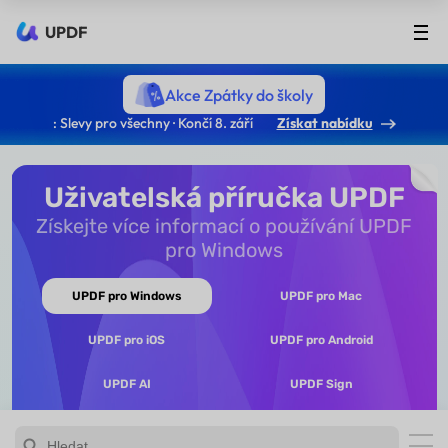
UPDF
Akce Zpátky do školy
: Slevy pro všechny · Končí 8. září
Získat nabídku
Uživatelská příručka UPDF
Získejte více informací o používání UPDF
pro Windows
UPDF pro Windows
UPDF pro Mac
UPDF pro iOS
UPDF pro Android
UPDF AI
UPDF Sign