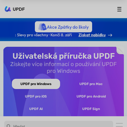
UPDF
Akce Zpátky do školy
: Slevy pro všechny · Končí 8. září
Získat nabídku
Uživatelská příručka UPDF
Získejte více informací o používání UPDF
pro Windows
UPDF pro Windows
UPDF pro Mac
UPDF pro iOS
UPDF pro Android
UPDF AI
UPDF Sign