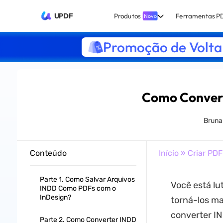
UPDF
Produtos
Ferramentas P
Novo
Promoção de Volta 
Como Convert
Bruna
Conteúdo
Início
»
Criar PDF
Parte 1. Como Salvar Arquivos
Você está lu
INDD Como PDFs com o
InDesign?
torná-los ma
converter IN
Parte 2. Como Converter INDD