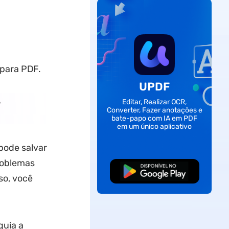
para PDF.
UPDF
Editar, Realizar OCR,
Converter, Fazer anotações e
bate-papo com IA em PDF
em um único aplicativo
 pode salvar
roblemas
Baixar Grátis
so, você
guia a