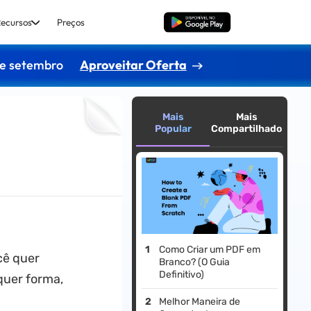
ecursos
Preços
Baixar Grátis
de setembro
Aproveitar Oferta
Mais
Mais
Popular
Compartilhado
Como Criar um PDF em
cê quer
Branco? (O Guia
Definitivo)
quer forma,
Melhor Maneira de