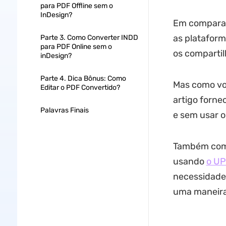
para PDF Offline sem o
InDesign?
Em comparaç
as platafor
Parte 3. Como Converter INDD
para PDF Online sem o
os compartil
inDesign?
Parte 4. Dica Bônus: Como
Mas como vo
Editar o PDF Convertido?
artigo forn
Palavras Finais
e sem usar o
Também comp
usando
o U
necessidade
uma maneira 