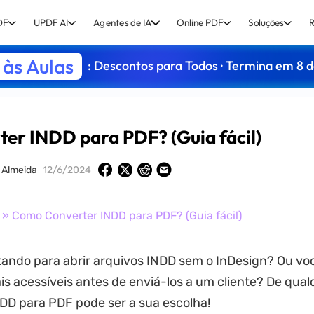
DF
UPDF AI
Agentes de IA
Online PDF
Soluções
R
às Aulas
: Descontos para Todos · Termina em 8 
er INDD para PDF? (Guia fácil)
 Almeida
12/6/2024
» Como Converter INDD para PDF? (Guia fácil)
tando para abrir arquivos INDD sem o InDesign? Ou vo
is acessíveis antes de enviá-los a um cliente? De qual
DD para PDF pode ser a sua escolha!