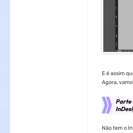
E é assim q
Agora, vamos
Parte 
InDes
Não tem o In