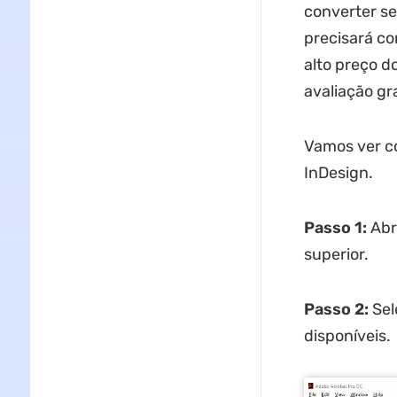
converter s
precisará co
alto preço d
avaliação gr
Vamos ver c
InDesign.
Passo 1:
Abr
superior.
Passo 2:
Sel
disponíveis.