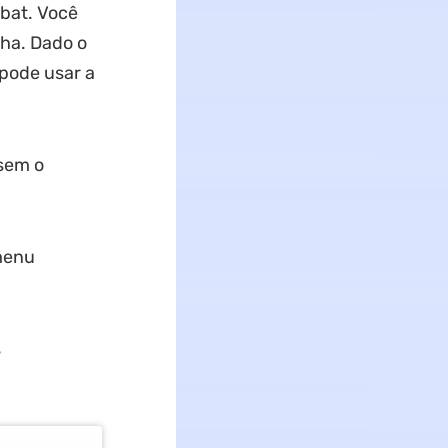
bat. Você
nha. Dado o
 pode usar a
sem o
menu
s