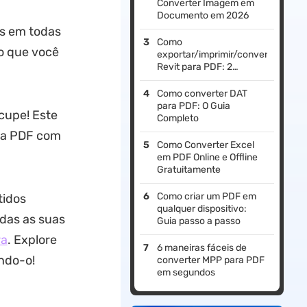
Converter Imagem em
Documento em 2026
s em todas
Como
o que você
exportar/imprimir/converter
Revit para PDF: 2
melhores maneiras
Como converter DAT
para PDF: O Guia
cupe! Este
Completo
ra PDF com
Como Converter Excel
em PDF Online e Offline
Gratuitamente
Como criar um PDF em
tidos
qualquer dispositivo:
odas as suas
Guia passo a passo
ra
. Explore
6 maneiras fáceis de
ndo-o!
converter MPP para PDF
em segundos