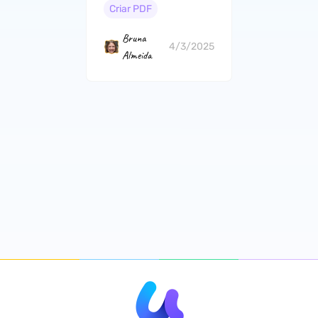
Guia Completo
Criar PDF
Bruna
4/3/2025
Almeida