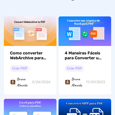
Como converter
4 Maneiras Fáceis
WebArchive para
para Converter um
PDF (método
Arquivo do Word
gratuito)
para PDF
Criar PDF
Criar PDF
Bruna
Bruna
5/26/2026
11/29/2023
Almeida
Almeida