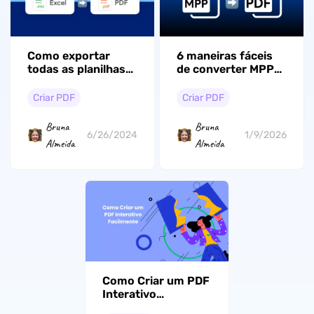
Como exportar
6 maneiras fáceis
todas as planilhas
de converter MPP
do Excel para PDF:
para PDF em
um guia completo
segundos
Criar PDF
Criar PDF
Bruna
Bruna
6/26/2024
1/9/2026
Almeida
Almeida
Como Criar um PDF
Interativo
Facilmente: Seu