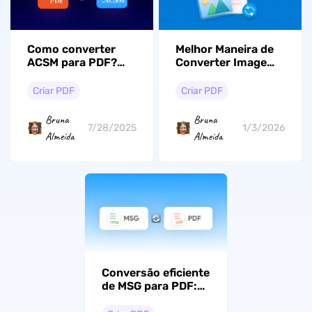
Como converter
Melhor Maneira de
ACSM para PDF?
Converter Imagem
(Passo a passo)
em Documento em
2026
Criar PDF
Criar PDF
Bruna
Bruna
7/28/2025
1/3/2026
Almeida
Almeida
Conversão eficiente
de MSG para PDF:
um guia completo