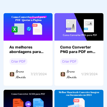
As melhores
Como Converter
abordagens para
PNG para PDF em
converter Excel em
Alta Qualidade
PDF ajustado à
Facilmente
Criar PDF
Criar PDF
página
Bruna
Bruna
7/27/2024
1/29/2024
Almeida
Almeida