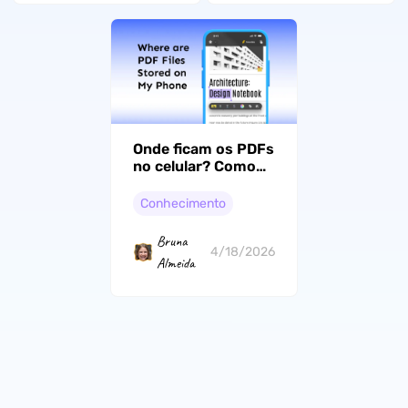
Onde ficam os PDFs
no celular? Como
encontrar, salvar e
editar facilmente
Conhecimento
Bruna
4/18/2026
Almeida