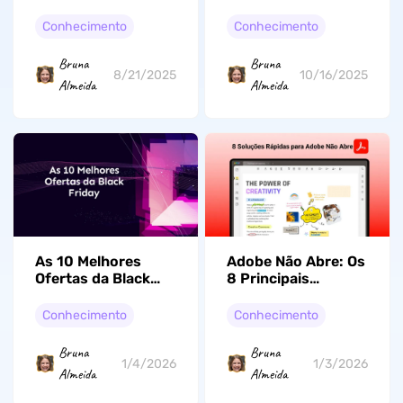
PDF não é Exibida:
Criar os Seus
O Que Fazer?
Próprios
Conhecimento
Conhecimento
Bruna
Bruna
8/21/2025
10/16/2025
Almeida
Almeida
As 10 Melhores
Adobe Não Abre: Os
Ofertas da Black
8 Principais
Friday em 2026 Que
Métodos de
Você Vai Se
Recuperação
Conhecimento
Conhecimento
Arrepender Se
Eficazes de 2026
Perder
Bruna
Bruna
1/4/2026
1/3/2026
Almeida
Almeida