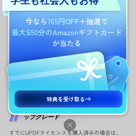
学生も社会人もお得
今なら
765円OFF
＋抽選で
最大$50分のAmazonギフトカード
が当たる
特典を受け取る
ステップ 3：ライセンスの確認とア
ップグレード
すでにUPDFライセンスを購入済みの場合は、