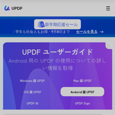
UPDF
新学期応援セール
：学生も社会人もお得・9月8日まで
セールを見る
UPDF ユーザーガイド
Android 用の UPDF の使用についての詳し
い情報を取得
Windows 版 UPDF
Mac 版 UPDF
iOS 版 UPDF
Andorid 版 UPDF
UPDF AI
UPDF Sign