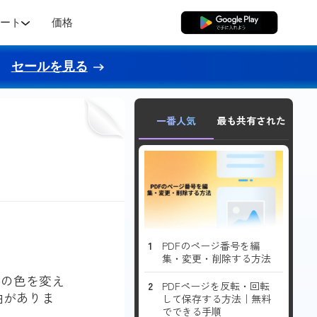
ポート
価格
無料ダウンロード
セールを見る
一番人気
最も共有された
PDFのページ番号を編
集・変更・削除する方法
字の色を変え
PDFページを反転・回転
由がありま
して保存する方法｜無料
でできる手順