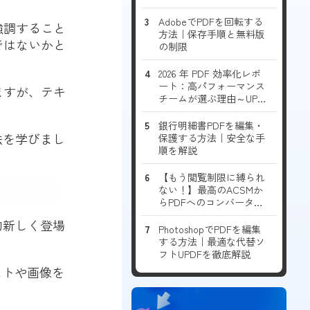
AdobeでPDFを回転する
強調すること
方法｜保存手順と無料版
ではないかと
の制限
2026 年 PDF 効率化レポ
ート：高パフォーマンス
ますが、テキ
チームが選ぶ理由～UPDF
へのシフト
銀行明細書PDFを編集・
法を学びまし
保護する方法｜安全な手
順を解説
【もう閲覧制限に縛られ
ない！】最高のACSMか
らPDFへのコンバーター
[最新決定版]
的新しく登場
PhotoshopでPDFを編集
する方法｜最適な代替ソ
フトUPDFを徹底解説
ストや画像を