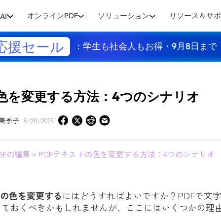
オンラインPDF
ソリューション
リソース＆サ
AI
応援セール
：学生も社会人もお得・9月8日まで
の色を変更する方法：4つのシナリオ
美季子
8/20/2025
DFの編集
» PDFテキストの色を変更する方法：4つのシナリオ
トの色を変更する
にはどうすればよいですか？PDFで文
っておくべきかもしれませんが、ここにはいくつかの理