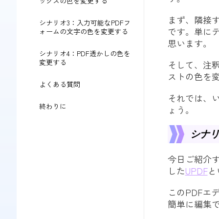
ックスの色を変更する
まず、隣接
シナリオ3：入力可能なPDFフ
です。単に
ォームの文字の色を変更する
思います。
シナリオ4：PDF透かしの色を
変更する
そして、注
ストの色を
よくある質問
それでは、い
終わりに
ょう。
シナリ
今日ご紹介す
した
UPDF
と
このPDFエ
簡単に編集