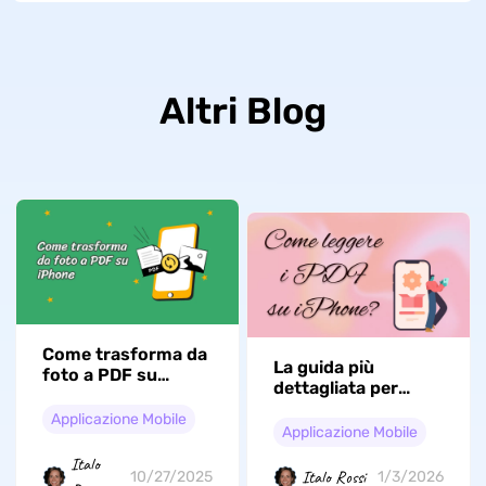
Altri Blog
Come trasforma da
La guida più
foto a PDF su
dettagliata per
iPhone？
leggere i PDF su
Applicazione Mobile
iPhone nel 2026
Applicazione Mobile
Italo
Italo Rossi
10/27/2025
1/3/2026