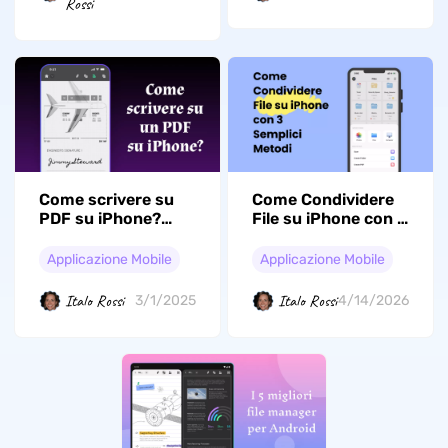
Rossi
Come scrivere su
Come Condividere
PDF su iPhone?
File su iPhone con 3
Strumento utile e
Semplici Metodi
guida
Applicazione Mobile
Applicazione Mobile
Italo Rossi
Italo Rossi
3/1/2025
4/14/2026