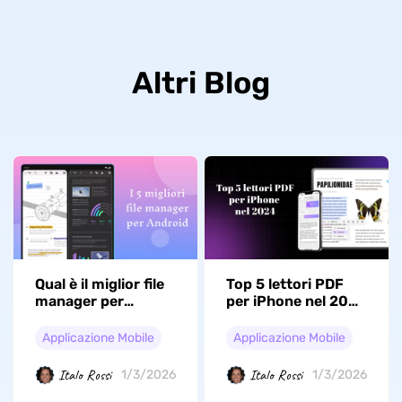
Altri Blog
Qual è il miglior file
Top 5 lettori PDF
manager per
per iPhone nel 2026
Android?
(compatibile con
iOS 26)
Applicazione Mobile
Applicazione Mobile
Italo Rossi
Italo Rossi
1/3/2026
1/3/2026