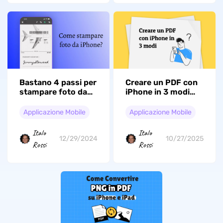
Bastano 4 passi per
Creare un PDF con
stampare foto da
iPhone in 3 modi
iPhone (compatibile
(supportato da
con iOS 26)
iOS 26)
Applicazione Mobile
Applicazione Mobile
Italo
Italo
12/29/2024
10/27/2025
Rossi
Rossi