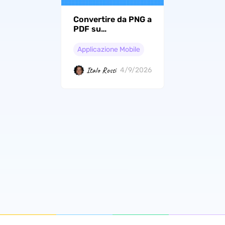
Convertire da PNG a
PDF su
iPhone/iPad: 2
Metodi Facili con
Applicazione Mobile
Passaggi
(Compatibile con
Italo Rossi
4/9/2026
iOS 26)